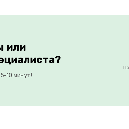
ы или
ециалиста?
Пр
5-10 минут!