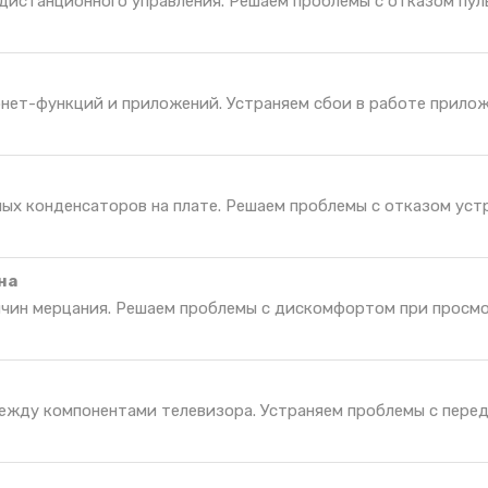
дистанционного управления. Решаем проблемы с отказом пул
нет-функций и приложений. Устраняем сбои в работе прилож
ных конденсаторов на плате. Решаем проблемы с отказом уст
на
ичин мерцания. Решаем проблемы с дискомфортом при просм
ежду компонентами телевизора. Устраняем проблемы с пере