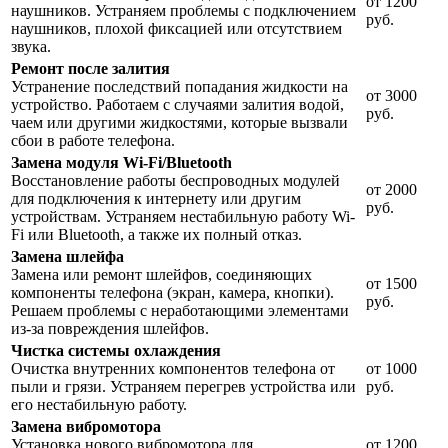
от 1200
наушников. Устраняем проблемы с подключением
руб.
наушников, плохой фиксацией или отсутствием
звука.
Ремонт после залития
Устранение последствий попадания жидкости на
от 3000
устройство. Работаем с случаями залития водой,
руб.
чаем или другими жидкостями, которые вызвали
сбои в работе телефона.
Замена модуля Wi-Fi/Bluetooth
Восстановление работы беспроводных модулей
от 2000
для подключения к интернету или другим
руб.
устройствам. Устраняем нестабильную работу Wi-
Fi или Bluetooth, а также их полный отказ.
Замена шлейфа
Замена или ремонт шлейфов, соединяющих
от 1500
компоненты телефона (экран, камера, кнопки).
руб.
Решаем проблемы с неработающими элементами
из-за повреждения шлейфов.
Чистка системы охлаждения
Очистка внутренних компонентов телефона от
от 1000
пыли и грязи. Устраняем перегрев устройства или
руб.
его нестабильную работу.
Замена вибромотора
Установка нового вибромотора для
от 1200