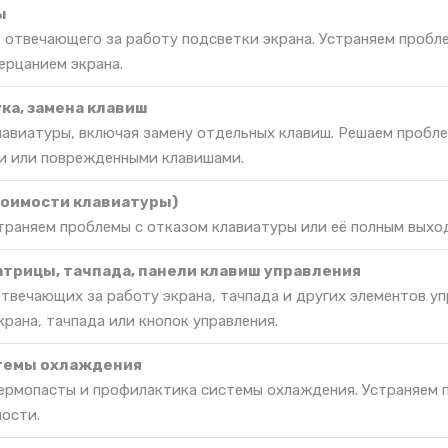
ы
 отвечающего за работу подсветки экрана. Устраняем пробл
ерцанием экрана.
ка, замена клавиш
лавиатуры, включая замену отдельных клавиш. Решаем пробл
 или поврежденными клавишами.
тоимости клавиатуры)
траняем проблемы с отказом клавиатуры или её полным выхо
атрицы, тачпада, панели клавиш управления
твечающих за работу экрана, тачпада и других элементов уп
рана, тачпада или кнопок управления.
темы охлаждения
термопасты и профилактика системы охлаждения. Устраняем п
ости.