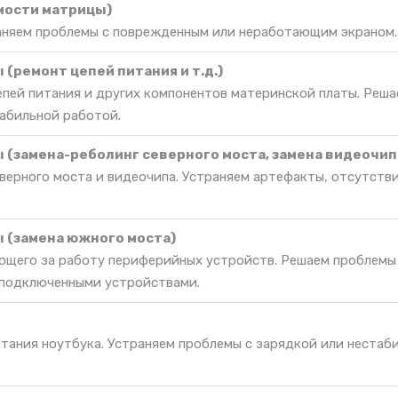
мости матрицы)
раняем проблемы с поврежденным или неработающим экраном.
(ремонт цепей питания и т.д.)
епей питания и других компонентов материнской платы. Реш
табильной работой.
 (замена-реболинг северного моста, замена видеочип
верного моста и видеочипа. Устраняем артефакты, отсутств
 (замена южного моста)
ющего за работу периферийных устройств. Решаем проблемы
 подключенными устройствами.
итания ноутбука. Устраняем проблемы с зарядкой или нестаб